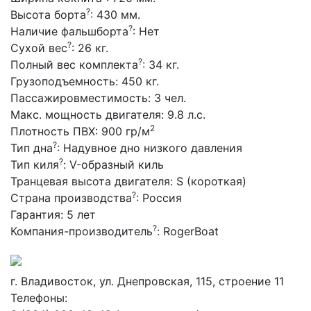
?
Высота борта
:
430 мм.
?
Наличие фальшборта
:
Нет
?
Сухой вес
:
26 кг.
?
Полный вес комплекта
:
34 кг.
Грузоподъемность:
450 кг.
Пассажировместимость:
3 чел.
Макс. мощность двигателя:
9.8 л.с.
2
Плотность ПВХ:
900 гр/м
?
Тип дна
:
Надувное дно низкого давления
?
Тип киля
:
V-образный киль
Транцевая высота двигателя:
S (короткая)
?
Страна производства
:
Россия
Гарантия:
5 лет
?
Компания-производитель
:
RogerBoat
г. Владивосток, ул. Днепровская, 115, строение 11
Телефоны: