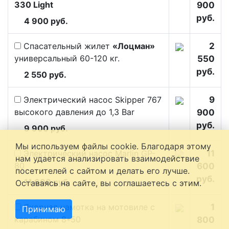
330 Light
900
руб.
4 900 руб.
Спасательный жилет
«Лоцман»
2
универсальный 60-120 кг.
550
руб.
2 550 руб.
Электрический насос Skipper 767
9
высокого давления до 1,3 Bar
900
руб.
9 900 руб.
Мы используем файлы cookie. Благодаря этому
Электрический насос Marlin GP-
11
нам удается анализировать взаимодействие
80
600
посетителей с сайтом и делать его лучше.
руб.
11 600 руб.
Оставаясь на сайте, вы соглашаетесь с этим.
Якорная намотка на мотовиле с
1
Принимаю
карабином 8*50
800